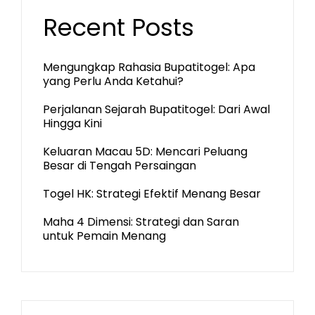
Recent Posts
Mengungkap Rahasia Bupatitogel: Apa
yang Perlu Anda Ketahui?
Perjalanan Sejarah Bupatitogel: Dari Awal
Hingga Kini
Keluaran Macau 5D: Mencari Peluang
Besar di Tengah Persaingan
Togel HK: Strategi Efektif Menang Besar
Maha 4 Dimensi: Strategi dan Saran
untuk Pemain Menang