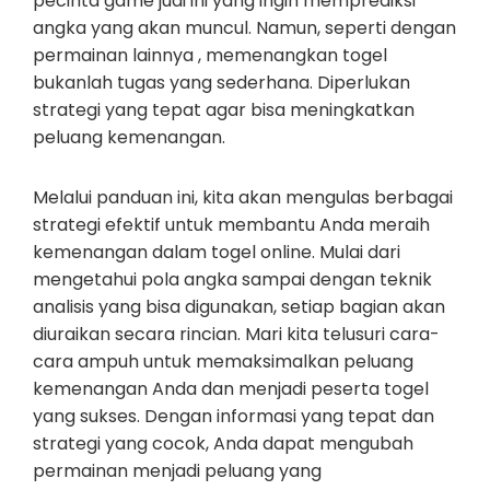
pecinta game judi ini yang ingin memprediksi
angka yang akan muncul. Namun, seperti dengan
permainan lainnya , memenangkan togel
bukanlah tugas yang sederhana. Diperlukan
strategi yang tepat agar bisa meningkatkan
peluang kemenangan.
Melalui panduan ini, kita akan mengulas berbagai
strategi efektif untuk membantu Anda meraih
kemenangan dalam togel online. Mulai dari
mengetahui pola angka sampai dengan teknik
analisis yang bisa digunakan, setiap bagian akan
diuraikan secara rincian. Mari kita telusuri cara-
cara ampuh untuk memaksimalkan peluang
kemenangan Anda dan menjadi peserta togel
yang sukses. Dengan informasi yang tepat dan
strategi yang cocok, Anda dapat mengubah
permainan menjadi peluang yang