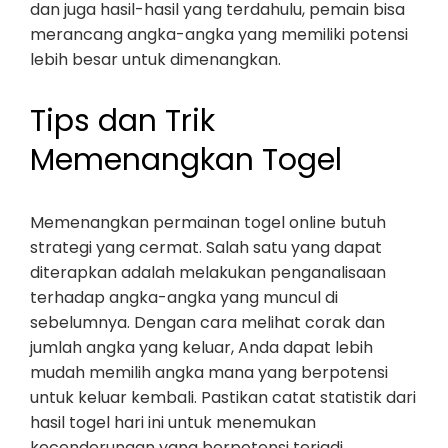
dan juga hasil-hasil yang terdahulu, pemain bisa
merancang angka-angka yang memiliki potensi
lebih besar untuk dimenangkan.
Tips dan Trik
Memenangkan Togel
Memenangkan permainan togel online butuh
strategi yang cermat. Salah satu yang dapat
diterapkan adalah melakukan penganalisaan
terhadap angka-angka yang muncul di
sebelumnya. Dengan cara melihat corak dan
jumlah angka yang keluar, Anda dapat lebih
mudah memilih angka mana yang berpotensi
untuk keluar kembali. Pastikan catat statistik dari
hasil togel hari ini untuk menemukan
kecenderungan yang berpotensi terjadi.