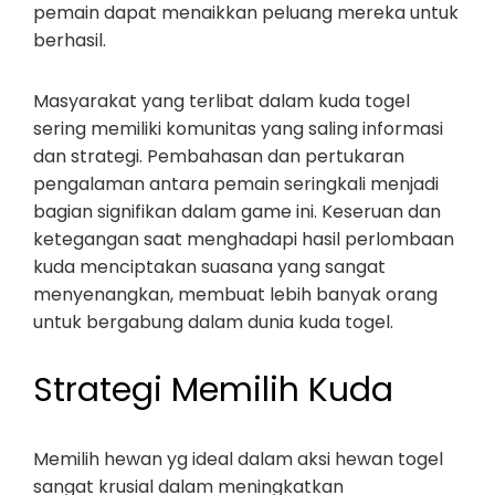
pemain dapat menaikkan peluang mereka untuk
berhasil.
Masyarakat yang terlibat dalam kuda togel
sering memiliki komunitas yang saling informasi
dan strategi. Pembahasan dan pertukaran
pengalaman antara pemain seringkali menjadi
bagian signifikan dalam game ini. Keseruan dan
ketegangan saat menghadapi hasil perlombaan
kuda menciptakan suasana yang sangat
menyenangkan, membuat lebih banyak orang
untuk bergabung dalam dunia kuda togel.
Strategi Memilih Kuda
Memilih hewan yg ideal dalam aksi hewan togel
sangat krusial dalam meningkatkan