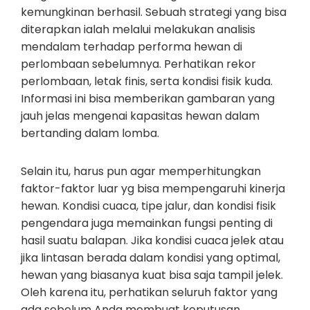
kemungkinan berhasil. Sebuah strategi yang bisa
diterapkan ialah melalui melakukan analisis
mendalam terhadap performa hewan di
perlombaan sebelumnya. Perhatikan rekor
perlombaan, letak finis, serta kondisi fisik kuda.
Informasi ini bisa memberikan gambaran yang
jauh jelas mengenai kapasitas hewan dalam
bertanding dalam lomba.
Selain itu, harus pun agar memperhitungkan
faktor-faktor luar yg bisa mempengaruhi kinerja
hewan. Kondisi cuaca, tipe jalur, dan kondisi fisik
pengendara juga memainkan fungsi penting di
hasil suatu balapan. Jika kondisi cuaca jelek atau
jika lintasan berada dalam kondisi yang optimal,
hewan yang biasanya kuat bisa saja tampil jelek.
Oleh karena itu, perhatikan seluruh faktor yang
ada sebelum Anda membuat keputusan.