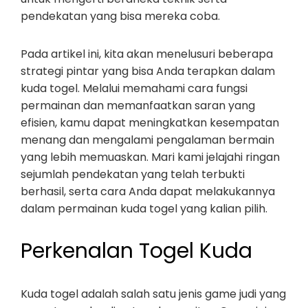
pendekatan yang bisa mereka coba.
Pada artikel ini, kita akan menelusuri beberapa
strategi pintar yang bisa Anda terapkan dalam
kuda togel. Melalui memahami cara fungsi
permainan dan memanfaatkan saran yang
efisien, kamu dapat meningkatkan kesempatan
menang dan mengalami pengalaman bermain
yang lebih memuaskan. Mari kami jelajahi ringan
sejumlah pendekatan yang telah terbukti
berhasil, serta cara Anda dapat melakukannya
dalam permainan kuda togel yang kalian pilih.
Perkenalan Togel Kuda
Kuda togel adalah salah satu jenis game judi yang