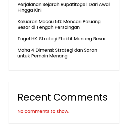
Perjalanan Sejarah Bupatitogel: Dari Awal
Hingga Kini
Keluaran Macau 5D: Mencari Peluang
Besar di Tengah Persaingan
Togel HK: Strategi Efektif Menang Besar
Maha 4 Dimensi: Strategi dan Saran
untuk Pemain Menang
Recent Comments
No comments to show.