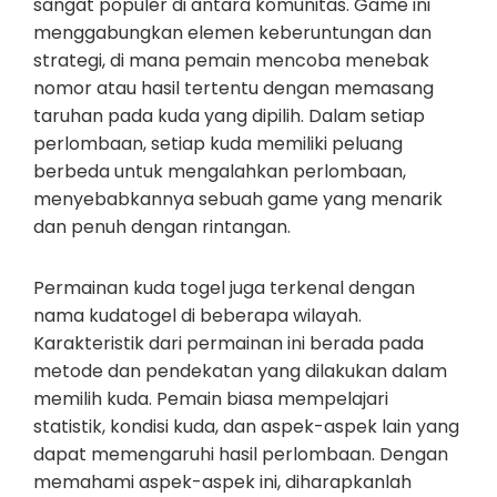
sangat populer di antara komunitas. Game ini
menggabungkan elemen keberuntungan dan
strategi, di mana pemain mencoba menebak
nomor atau hasil tertentu dengan memasang
taruhan pada kuda yang dipilih. Dalam setiap
perlombaan, setiap kuda memiliki peluang
berbeda untuk mengalahkan perlombaan,
menyebabkannya sebuah game yang menarik
dan penuh dengan rintangan.
Permainan kuda togel juga terkenal dengan
nama kudatogel di beberapa wilayah.
Karakteristik dari permainan ini berada pada
metode dan pendekatan yang dilakukan dalam
memilih kuda. Pemain biasa mempelajari
statistik, kondisi kuda, dan aspek-aspek lain yang
dapat memengaruhi hasil perlombaan. Dengan
memahami aspek-aspek ini, diharapkanlah