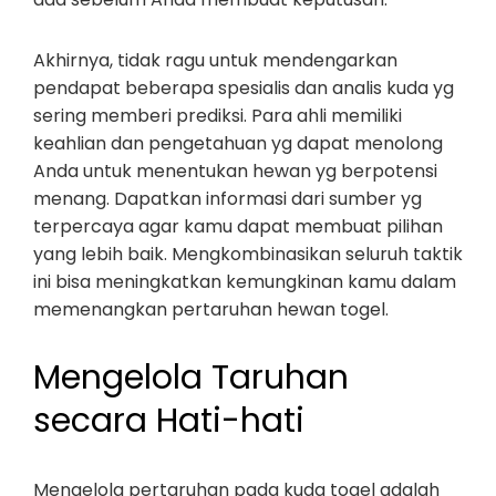
Akhirnya, tidak ragu untuk mendengarkan
pendapat beberapa spesialis dan analis kuda yg
sering memberi prediksi. Para ahli memiliki
keahlian dan pengetahuan yg dapat menolong
Anda untuk menentukan hewan yg berpotensi
menang. Dapatkan informasi dari sumber yg
terpercaya agar kamu dapat membuat pilihan
yang lebih baik. Mengkombinasikan seluruh taktik
ini bisa meningkatkan kemungkinan kamu dalam
memenangkan pertaruhan hewan togel.
Mengelola Taruhan
secara Hati-hati
Mengelola pertaruhan pada kuda togel adalah