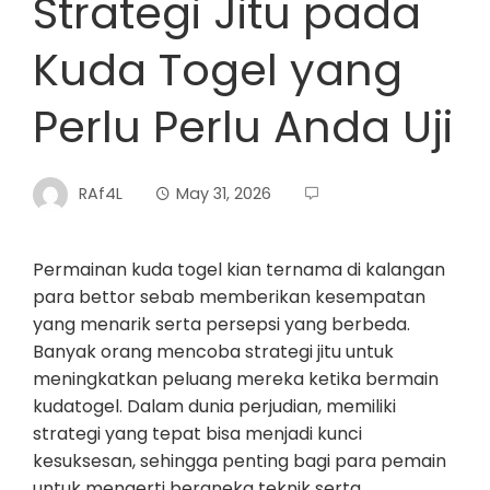
Strategi Jitu pada
Kuda Togel yang
Perlu Perlu Anda Uji
RAf4L
May 31, 2026
Permainan kuda togel kian ternama di kalangan
para bettor sebab memberikan kesempatan
yang menarik serta persepsi yang berbeda.
Banyak orang mencoba strategi jitu untuk
meningkatkan peluang mereka ketika bermain
kudatogel. Dalam dunia perjudian, memiliki
strategi yang tepat bisa menjadi kunci
kesuksesan, sehingga penting bagi para pemain
untuk mengerti beraneka teknik serta