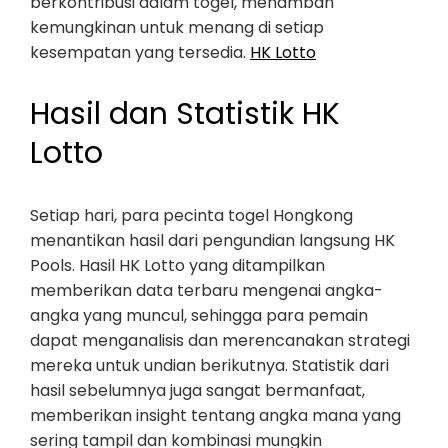
berkontribusi dalam togel, menambah
kemungkinan untuk menang di setiap
kesempatan yang tersedia.
HK Lotto
Hasil dan Statistik HK
Lotto
Setiap hari, para pecinta togel Hongkong
menantikan hasil dari pengundian langsung HK
Pools. Hasil HK Lotto yang ditampilkan
memberikan data terbaru mengenai angka-
angka yang muncul, sehingga para pemain
dapat menganalisis dan merencanakan strategi
mereka untuk undian berikutnya. Statistik dari
hasil sebelumnya juga sangat bermanfaat,
memberikan insight tentang angka mana yang
sering tampil dan kombinasi mungkin