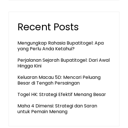
Recent Posts
Mengungkap Rahasia Bupatitogel: Apa
yang Perlu Anda Ketahui?
Perjalanan Sejarah Bupatitogel: Dari Awal
Hingga Kini
Keluaran Macau 5D: Mencari Peluang
Besar di Tengah Persaingan
Togel HK: Strategi Efektif Menang Besar
Maha 4 Dimensi: Strategi dan Saran
untuk Pemain Menang