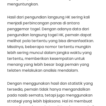
menguntungkan.
Hasil dari pengundian langsung HK sering kali
menjadi perbincangan panas di antara
penggemar togel. Dengan adanya data dari
pengundian langsung togel HK, pemain dapat
melihat pola tertentu yang bisa dimanfaatkan.
Misalnya, beberapa nomor tertentu mungkin
lebih sering muncul dalam jangka waktu yang
tertentu, memberikan kesempatan untuk
menang yang lebih besar bagi pemain yang
telaten melakukan analisis mendalam.
Dengan menggunakan hasil dan statistik yang
tersedia, pemain tidak hanya mengandalkan
pada nasib semata, tetapi juga menggunakan
strategi yang lebih bijaksana. Hal ini membuat