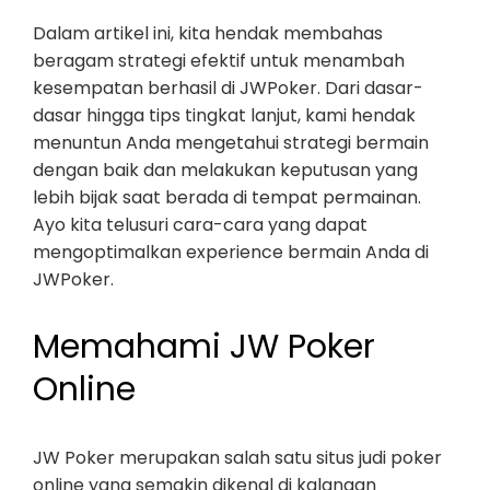
Dalam artikel ini, kita hendak membahas
beragam strategi efektif untuk menambah
kesempatan berhasil di JWPoker. Dari dasar-
dasar hingga tips tingkat lanjut, kami hendak
menuntun Anda mengetahui strategi bermain
dengan baik dan melakukan keputusan yang
lebih bijak saat berada di tempat permainan.
Ayo kita telusuri cara-cara yang dapat
mengoptimalkan experience bermain Anda di
JWPoker.
Memahami JW Poker
Online
JW Poker merupakan salah satu situs judi poker
online yang semakin dikenal di kalangan