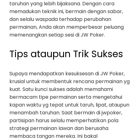
taruhan yang lebih bijaksana. Dengan cara
memadukan teknik ini, bermain dengan sabar,
dan selalu waspada terhadap perubahan
permainan, Anda akan memperbesar peluang
memenangkan setiap sesi di JW Poker.
Tips ataupun Trik Sukses
Supaya mendapatkan kesuksesan di JW Poker,
krusial untuk membentuk rencana permainan yg
kuat. Satu kunci sukses adalah memahami
bermacam tipe permainan serta mengetahui
kapan waktu yg tepat untuk taruh, lipat, ataupun
menambah taruhan. Saat bermain di jwpoker,
partisipan harus selalu memperhatikan pola
strategi permainan lawan dan berusaha
membaca tangan mereka. Ini bakal