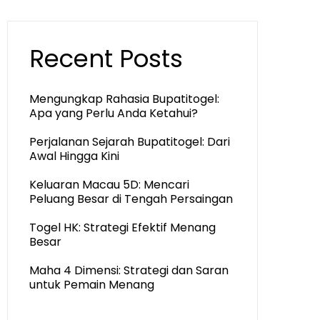
Recent Posts
Mengungkap Rahasia Bupatitogel:
Apa yang Perlu Anda Ketahui?
Perjalanan Sejarah Bupatitogel: Dari
Awal Hingga Kini
Keluaran Macau 5D: Mencari
Peluang Besar di Tengah Persaingan
Togel HK: Strategi Efektif Menang
Besar
Maha 4 Dimensi: Strategi dan Saran
untuk Pemain Menang