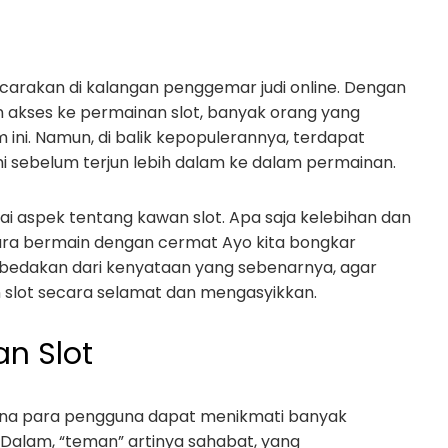
bicarakan di kalangan penggemar judi online. Dengan
akses ke permainan slot, banyak orang yang
ni. Namun, di balik kepopulerannya, terdapat
i sebelum terjun lebih dalam ke dalam permainan.
agai aspek tentang kawan slot. Apa saja kelebihan dan
cara bermain dengan cermat Ayo kita bongkar
dakan dari kenyataan yang sebenarnya, agar
slot secara selamat dan mengasyikkan.
n Slot
mana para pengguna dapat menikmati banyak
Dalam, “teman” artinya sahabat, yang