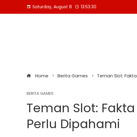
Skip
Saturday, August 8
13:53:30
to
content
Home
Berita Games
Teman Slot: Fakta
BERITA GAMES
Teman Slot: Fakta
Perlu Dipahami