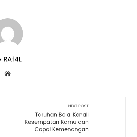
y RAf4L
NEXT POST
Taruhan Bola: Kenali
l
Kesempatan Kamu dan
Capai Kemenangan