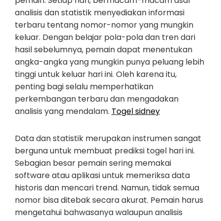
pemain. Setiap hari, bermacam-macam asal
analisis dan statistik menyediakan informasi
terbaru tentang nomor-nomor yang mungkin
keluar. Dengan belajar pola-pola dan tren dari
hasil sebelumnya, pemain dapat menentukan
angka-angka yang mungkin punya peluang lebih
tinggi untuk keluar hari ini. Oleh karena itu,
penting bagi selalu memperhatikan
perkembangan terbaru dan mengadakan
analisis yang mendalam.
Togel sidney
Data dan statistik merupakan instrumen sangat
berguna untuk membuat prediksi togel hari ini.
Sebagian besar pemain sering memakai
software atau aplikasi untuk memeriksa data
historis dan mencari trend. Namun, tidak semua
nomor bisa ditebak secara akurat. Pemain harus
mengetahui bahwasanya walaupun analisis