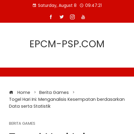
Skip
Saturday, August 8
09:47:21
to
content
EPCM-PSP.COM
Home
Berita Games
Togel Hari Ini: Menganalisis Kesempatan berdasarkan
Data serta Statistik
BERITA GAMES