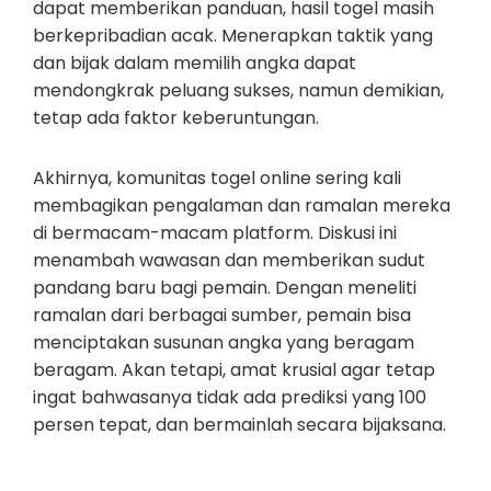
dapat memberikan panduan, hasil togel masih
berkepribadian acak. Menerapkan taktik yang
dan bijak dalam memilih angka dapat
mendongkrak peluang sukses, namun demikian,
tetap ada faktor keberuntungan.
Akhirnya, komunitas togel online sering kali
membagikan pengalaman dan ramalan mereka
di bermacam-macam platform. Diskusi ini
menambah wawasan dan memberikan sudut
pandang baru bagi pemain. Dengan meneliti
ramalan dari berbagai sumber, pemain bisa
menciptakan susunan angka yang beragam
beragam. Akan tetapi, amat krusial agar tetap
ingat bahwasanya tidak ada prediksi yang 100
persen tepat, dan bermainlah secara bijaksana.