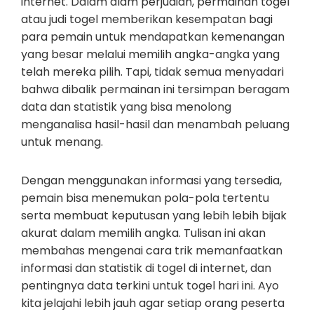
internet. Dalam alam perjudian, permainan togel
atau judi togel memberikan kesempatan bagi
para pemain untuk mendapatkan kemenangan
yang besar melalui memilih angka-angka yang
telah mereka pilih. Tapi, tidak semua menyadari
bahwa dibalik permainan ini tersimpan beragam
data dan statistik yang bisa menolong
menganalisa hasil-hasil dan menambah peluang
untuk menang.
Dengan menggunakan informasi yang tersedia,
pemain bisa menemukan pola-pola tertentu
serta membuat keputusan yang lebih lebih bijak
akurat dalam memilih angka. Tulisan ini akan
membahas mengenai cara trik memanfaatkan
informasi dan statistik di togel di internet, dan
pentingnya data terkini untuk togel hari ini. Ayo
kita jelajahi lebih jauh agar setiap orang peserta