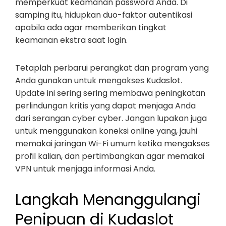
memperkuat keamanan password Anda. Di
samping itu, hidupkan duo-faktor autentikasi
apabila ada agar memberikan tingkat
keamanan ekstra saat login.
Tetaplah perbarui perangkat dan program yang
Anda gunakan untuk mengakses Kudaslot.
Update ini sering sering membawa peningkatan
perlindungan kritis yang dapat menjaga Anda
dari serangan cyber cyber. Jangan lupakan juga
untuk menggunakan koneksi online yang, jauhi
memakai jaringan Wi-Fi umum ketika mengakses
profil kalian, dan pertimbangkan agar memakai
VPN untuk menjaga informasi Anda.
Langkah Menanggulangi
Penipuan di Kudaslot