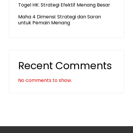
Togel HK: Strategi Efektif Menang Besar
Maha 4 Dimensi: Strategi dan Saran
untuk Pemain Menang
Recent Comments
No comments to show.