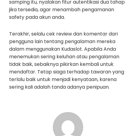
samping itu, nyalakan fitur autentikasi dua tahap
jika tersedia, agar menambah pengamanan
safety pada akun anda.
Terakhir, selalu cek review dan komentar dari
pengguna lain tentang pengalaman mereka
dalam menggunakan Kudaslot. Apabila Anda
menemukan sering keluhan atau pengalaman
tidak baik, sebaiknya pikirkan kembali untuk
mendaftar. Tetap siaga terhadap tawaran yang
terlalu baik untuk menjadi kenyataan, karena
sering kali adalah tanda adanya penipuan.