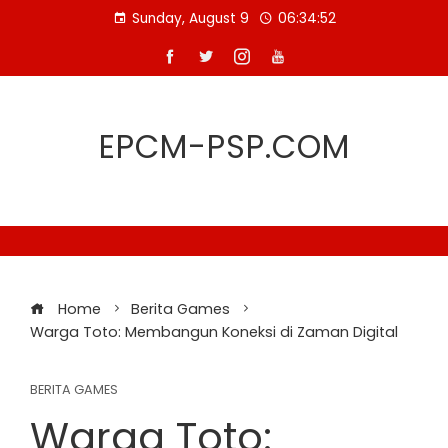
Skip
Sunday, August 9
06:34:52
to
content
EPCM-PSP.COM
Home
Berita Games
Warga Toto: Membangun Koneksi di Zaman Digital
BERITA GAMES
Warga Toto: