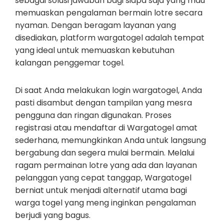
sebagai solusi jawaban bagi siapa saja yang mau
memuaskan pengalaman bermain lotre secara
nyaman. Dengan beragam layanan yang
disediakan, platform wargatogel adalah tempat
yang ideal untuk memuaskan kebutuhan
kalangan penggemar togel.
Di saat Anda melakukan login wargatogel, Anda
pasti disambut dengan tampilan yang mesra
pengguna dan ringan digunakan. Proses
registrasi atau mendaftar di Wargatogel amat
sederhana, memungkinkan Anda untuk langsung
bergabung dan segera mulai bermain. Melalui
ragam permainan lotre yang ada dan layanan
pelanggan yang cepat tanggap, Wargatogel
berniat untuk menjadi alternatif utama bagi
warga togel yang meng inginkan pengalaman
berjudi yang bagus.