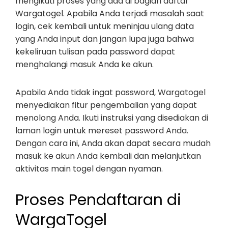
mengikuti proses yang ada di bagian daftar
Wargatogel. Apabila Anda terjadi masalah saat
login, cek kembali untuk meninjau ulang data
yang Anda input dan jangan lupa juga bahwa
kekeliruan tulisan pada password dapat
menghalangi masuk Anda ke akun.
Apabila Anda tidak ingat password, Wargatogel
menyediakan fitur pengembalian yang dapat
menolong Anda. Ikuti instruksi yang disediakan di
laman login untuk mereset password Anda.
Dengan cara ini, Anda akan dapat secara mudah
masuk ke akun Anda kembali dan melanjutkan
aktivitas main togel dengan nyaman.
Proses Pendaftaran di
WargaTogel