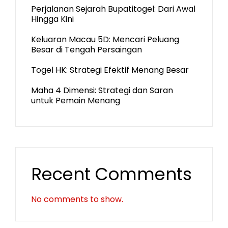
Perjalanan Sejarah Bupatitogel: Dari Awal
Hingga Kini
Keluaran Macau 5D: Mencari Peluang
Besar di Tengah Persaingan
Togel HK: Strategi Efektif Menang Besar
Maha 4 Dimensi: Strategi dan Saran
untuk Pemain Menang
Recent Comments
No comments to show.