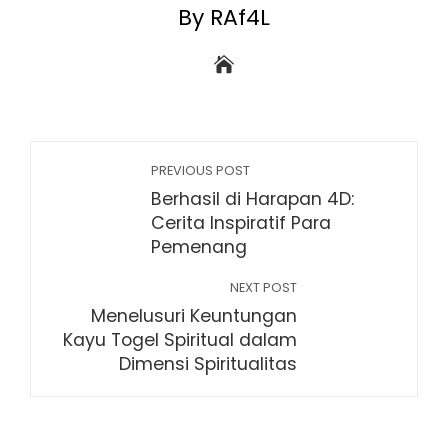
By RAf4L
PREVIOUS POST
Berhasil di Harapan 4D:
Cerita Inspiratif Para
Pemenang
NEXT POST
Menelusuri Keuntungan
Kayu Togel Spiritual dalam
Dimensi Spiritualitas