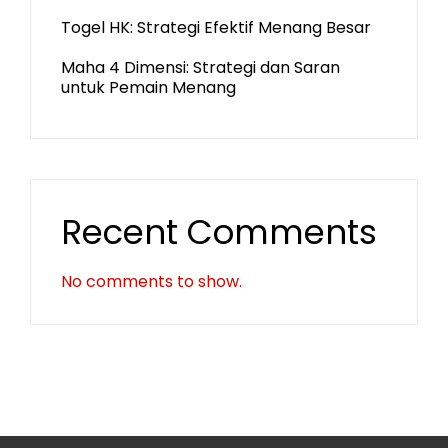
Togel HK: Strategi Efektif Menang Besar
Maha 4 Dimensi: Strategi dan Saran
untuk Pemain Menang
Recent Comments
No comments to show.