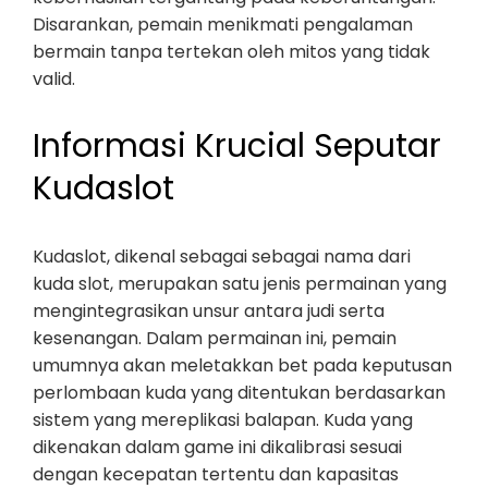
Disarankan, pemain menikmati pengalaman
bermain tanpa tertekan oleh mitos yang tidak
valid.
Informasi Krucial Seputar
Kudaslot
Kudaslot, dikenal sebagai sebagai nama dari
kuda slot, merupakan satu jenis permainan yang
mengintegrasikan unsur antara judi serta
kesenangan. Dalam permainan ini, pemain
umumnya akan meletakkan bet pada keputusan
perlombaan kuda yang ditentukan berdasarkan
sistem yang mereplikasi balapan. Kuda yang
dikenakan dalam game ini dikalibrasi sesuai
dengan kecepatan tertentu dan kapasitas