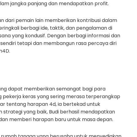
lam jangka panjang dan mendapatkan profit.
n dari pemain lain memberikan kontribusi dalam
ngkali berbagi ide, taktik, dan pengalaman di
sana yang kondusif. Dengan berbagi informasi dan
sendiri tetapi dan membangun rasa percaya diri
n4D.
f yang dapat memberikan semangat bagi para
ng pekerja keras yang sering merasa terperangkap
ar tentang harapan 4d, ia bertekad untuk
strategi yang baik, Budi berhasil mendapatkan
an memberi harapan baru untuk masa depan.
 ibu rumah tangga yang berusaha untuk menyediakan