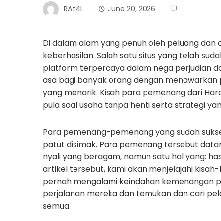
RAf4L
June 20, 2026
Di dalam alam yang penuh oleh peluang dan c
keberhasilan. Salah satu situs yang telah sud
platform terpercaya dalam nega perjudian
asa bagi banyak orang dengan menawarkan
yang menarik. Kisah para pemenang dari Har
pula soal usaha tanpa henti serta strategi ya
Para pemenang-pemenang yang sudah sukses d
patut disimak. Para pemenang tersebut dat
nyali yang beragam, namun satu hal yang: has
artikel tersebut, kami akan menjelajahi kisa
pernah mengalami keindahan kemenangan p
perjalanan mereka dan temukan dan cari pela
semua.