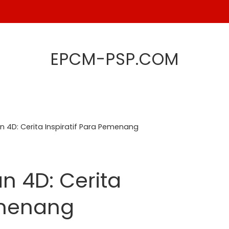
EPCM-PSP.COM
an 4D: Cerita Inspiratif Para Pemenang
n 4D: Cerita
emenang