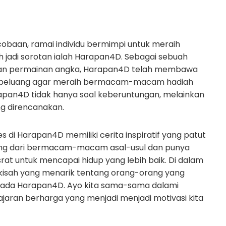
obaan, ramai individu bermimpi untuk meraih
ah jadi sorotan ialah Harapan4D. Sebagai sebuah
 dan permainan angka, Harapan4D telah membawa
 peluang agar meraih bermacam-macam hadiah
apan4D tidak hanya soal keberuntungan, melainkan
ng direncanakan.
i Harapan4D memiliki cerita inspiratif yang patut
ang dari bermacam-macam asal-usul dan punya
rat untuk mencapai hidup yang lebih baik. Di dalam
h-kisah yang menarik tentang orang-orang yang
ada Harapan4D. Ayo kita sama-sama dalami
jaran berharga yang menjadi menjadi motivasi kita