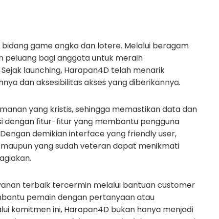
 bidang game angka dan lotere. Melalui beragam
 peluang bagi anggota untuk meraih
 Sejak launching, Harapan4D telah menarik
ya dan aksesibilitas akses yang diberikannya.
manan yang kristis, sehingga memastikan data dan
iasi dengan fitur-fitur yang membantu pengguna
Dengan demikian interface yang friendly user,
maupun yang sudah veteran dapat menikmati
agiakan.
nan terbaik tercermin melalui bantuan customer
embantu pemain dengan pertanyaan atau
alui komitmen ini, Harapan4D bukan hanya menjadi