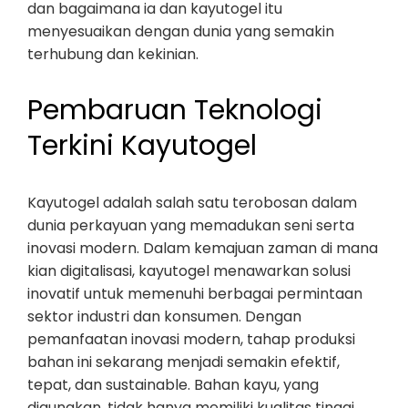
dan bagaimana ia dan kayutogel itu
menyesuaikan dengan dunia yang semakin
terhubung dan kekinian.
Pembaruan Teknologi
Terkini Kayutogel
Kayutogel adalah salah satu terobosan dalam
dunia perkayuan yang memadukan seni serta
inovasi modern. Dalam kemajuan zaman di mana
kian digitalisasi, kayutogel menawarkan solusi
inovatif untuk memenuhi berbagai permintaan
sektor industri dan konsumen. Dengan
pemanfaatan inovasi modern, tahap produksi
bahan ini sekarang menjadi semakin efektif,
tepat, dan sustainable. Bahan kayu, yang
digunakan, tidak hanya memiliki kualitas tinggi,