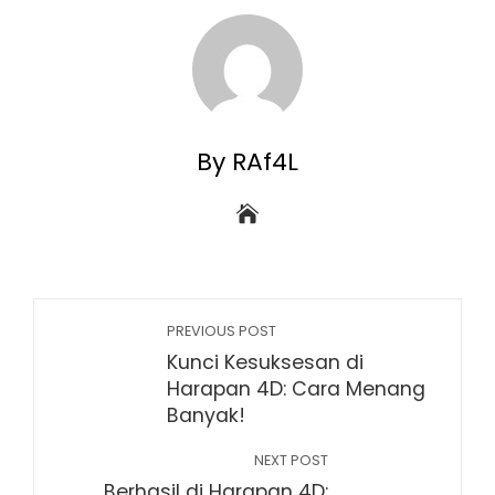
By RAf4L
PREVIOUS POST
Kunci Kesuksesan di
Harapan 4D: Cara Menang
Banyak!
NEXT POST
Berhasil di Harapan 4D: