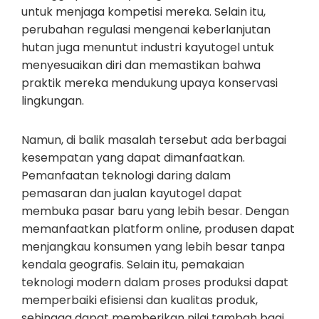
untuk menjaga kompetisi mereka. Selain itu,
perubahan regulasi mengenai keberlanjutan
hutan juga menuntut industri kayutogel untuk
menyesuaikan diri dan memastikan bahwa
praktik mereka mendukung upaya konservasi
lingkungan.
Namun, di balik masalah tersebut ada berbagai
kesempatan yang dapat dimanfaatkan.
Pemanfaatan teknologi daring dalam
pemasaran dan jualan kayutogel dapat
membuka pasar baru yang lebih besar. Dengan
memanfaatkan platform online, produsen dapat
menjangkau konsumen yang lebih besar tanpa
kendala geografis. Selain itu, pemakaian
teknologi modern dalam proses produksi dapat
memperbaiki efisiensi dan kualitas produk,
sehingga dapat memberikan nilai tambah bagi