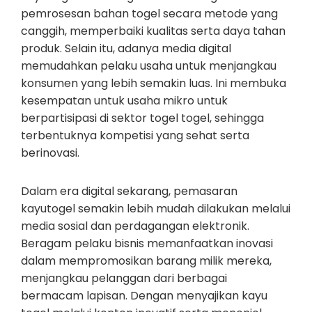
pemrosesan bahan togel secara metode yang
canggih, memperbaiki kualitas serta daya tahan
produk. Selain itu, adanya media digital
memudahkan pelaku usaha untuk menjangkau
konsumen yang lebih semakin luas. Ini membuka
kesempatan untuk usaha mikro untuk
berpartisipasi di sektor togel togel, sehingga
terbentuknya kompetisi yang sehat serta
berinovasi.
Dalam era digital sekarang, pemasaran
kayutogel semakin lebih mudah dilakukan melalui
media sosial dan perdagangan elektronik.
Beragam pelaku bisnis memanfaatkan inovasi
dalam mempromosikan barang milik mereka,
menjangkau pelanggan dari berbagai
bermacam lapisan. Dengan menyajikan kayu