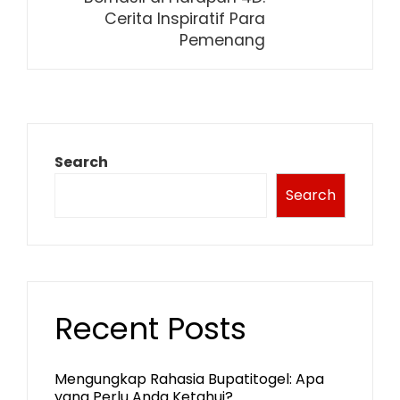
Cerita Inspiratif Para
Pemenang
Search
Search
Recent Posts
Mengungkap Rahasia Bupatitogel: Apa
yang Perlu Anda Ketahui?