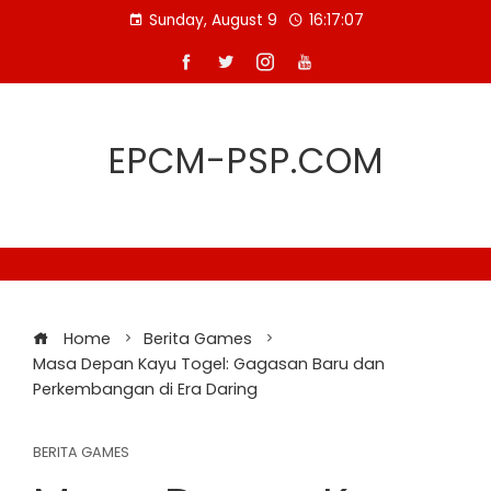
Skip
Sunday, August 9
16:17:08
to
content
EPCM-PSP.COM
Home
Berita Games
Masa Depan Kayu Togel: Gagasan Baru dan
Perkembangan di Era Daring
BERITA GAMES