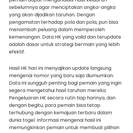
sebelumnya agar menciptakan angka-angka
yang akan dijadikan taruhan. Dengan
pengamatan terhadap pola dan pola, pun bisa
menambah peluang dalam memperoleh
kemenangan. Data HK yang valid dan terupdate
adalah dasar untuk strategi bermain yang lebih
efektif.
Hasil HK hari ini menyajikan update langsung
mengenai nomor yang baru saja diumumkan.
Data ini sungguh penting bagi pemain yang ingin
segera mengetahui hasil taruhan mereka.
Pengeluaran HK secara rutin tiap harinya, dan
dengan begitu, para pemain bisa tetap
terhubung dengan kemajuan terbaru dalam
dunia togel. Informasi mengenai hasil ini
memungkinkan pemain untuk membuat pilihan