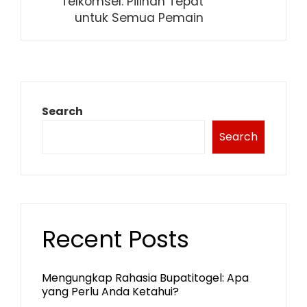
Telkomsel: Pilihan Tepat
untuk Semua Pemain
Search
Search
Recent Posts
Mengungkap Rahasia Bupatitogel: Apa
yang Perlu Anda Ketahui?