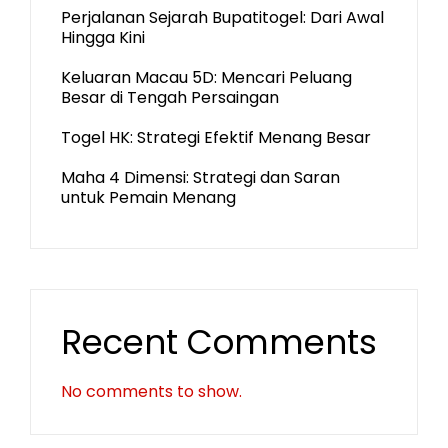
Perjalanan Sejarah Bupatitogel: Dari Awal
Hingga Kini
Keluaran Macau 5D: Mencari Peluang
Besar di Tengah Persaingan
Togel HK: Strategi Efektif Menang Besar
Maha 4 Dimensi: Strategi dan Saran
untuk Pemain Menang
Recent Comments
No comments to show.