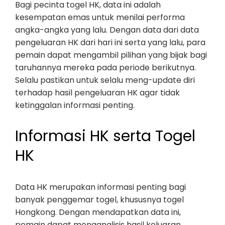
Bagi pecinta togel HK, data ini adalah
kesempatan emas untuk menilai performa
angka-angka yang lalu. Dengan data dari data
pengeluaran HK dari hari ini serta yang lalu, para
pemain dapat mengambil pilihan yang bijak bagi
taruhannya mereka pada periode berikutnya.
Selalu pastikan untuk selalu meng-update diri
terhadap hasil pengeluaran HK agar tidak
ketinggalan informasi penting.
Informasi HK serta Togel
HK
Data HK merupakan informasi penting bagi
banyak penggemar togel, khususnya togel
Hongkong. Dengan mendapatkan data ini,
pemain dapat menganalisis hasil keluaran