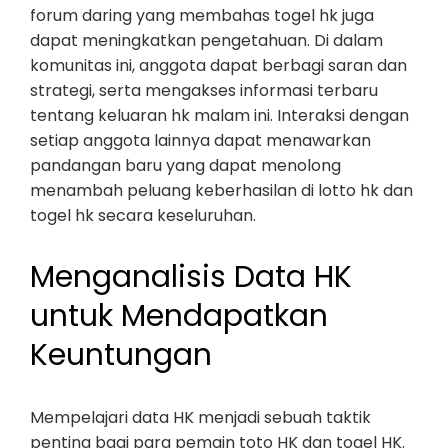
forum daring yang membahas togel hk juga
dapat meningkatkan pengetahuan. Di dalam
komunitas ini, anggota dapat berbagi saran dan
strategi, serta mengakses informasi terbaru
tentang keluaran hk malam ini. Interaksi dengan
setiap anggota lainnya dapat menawarkan
pandangan baru yang dapat menolong
menambah peluang keberhasilan di lotto hk dan
togel hk secara keseluruhan.
Menganalisis Data HK
untuk Mendapatkan
Keuntungan
Mempelajari data HK menjadi sebuah taktik
penting bagi para pemain toto HK dan togel HK.