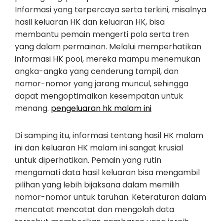
Informasi yang terpercaya serta terkini, misalnya
hasil keluaran HK dan keluaran HK, bisa
membantu pemain mengerti pola serta tren
yang dalam permainan. Melalui memperhatikan
informasi HK pool, mereka mampu menemukan
angka-angka yang cenderung tampil, dan
nomor-nomor yang jarang muncul, sehingga
dapat mengoptimalkan kesempatan untuk
menang.
pengeluaran hk malam ini
Di samping itu, informasi tentang hasil HK malam
ini dan keluaran HK malam ini sangat krusial
untuk diperhatikan. Pemain yang rutin
mengamati data hasil keluaran bisa mengambil
pilihan yang lebih bijaksana dalam memilih
nomor-nomor untuk taruhan. Keteraturan dalam
mencatat mencatat dan mengolah data