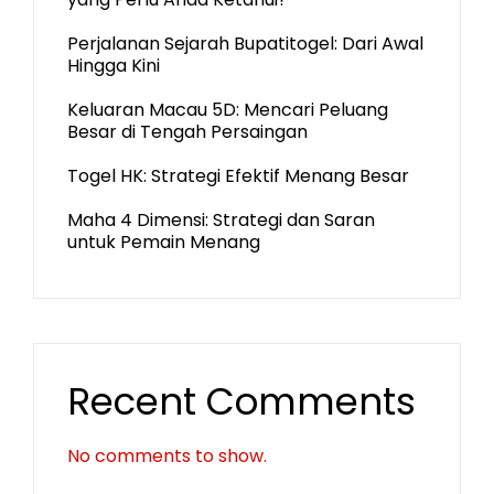
Perjalanan Sejarah Bupatitogel: Dari Awal
Hingga Kini
Keluaran Macau 5D: Mencari Peluang
Besar di Tengah Persaingan
Togel HK: Strategi Efektif Menang Besar
Maha 4 Dimensi: Strategi dan Saran
untuk Pemain Menang
Recent Comments
No comments to show.