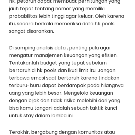
hk, petaruh dapat membuat perhitungan yang
jauh tepat tentang nomor yang memiliki
probabilitas lebih tinggi agar keluar. Oleh karena
itu, secara berkala memeriksa data hk pools
sangat disarankan.
Di samping analisis data , penting pula agar
mengatur manajemen keuangan yang efisien.
Tentukanlah budget yang tepat sebelum
bertaruh di hk pools dan ikuti limit itu. Jangan
terbawa emosi saat bertaruh karena tindakan
terburu-buru dapat berdampak pada hilangnya
uang yang lebih besar. Mengelola keuangan
dengan bijak dan tidak risiko melebihi dari yang
bisa kamu tangani adalah sebuah taktik kunci
untuk stay dalam lomba ini.
Terakhir, bergabung dengan komunitas atau