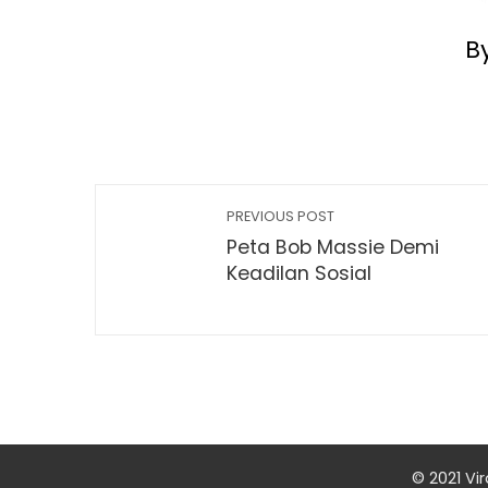
B
PREVIOUS POST
Peta Bob Massie Demi
Keadilan Sosial
© 2021 Vir