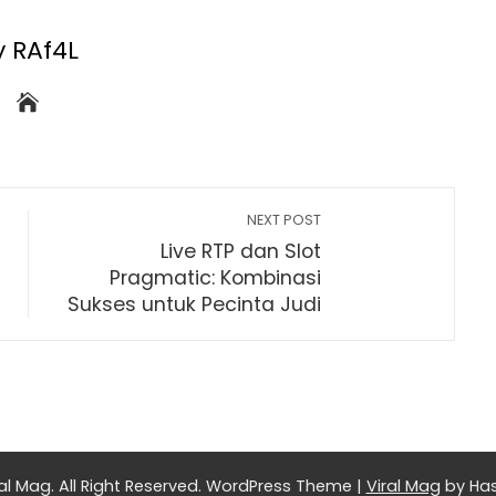
y RAf4L
NEXT POST
Live RTP dan Slot
Pragmatic: Kombinasi
Sukses untuk Pecinta Judi
al Mag. All Right Reserved.
WordPress Theme
|
Viral Mag
by Ha