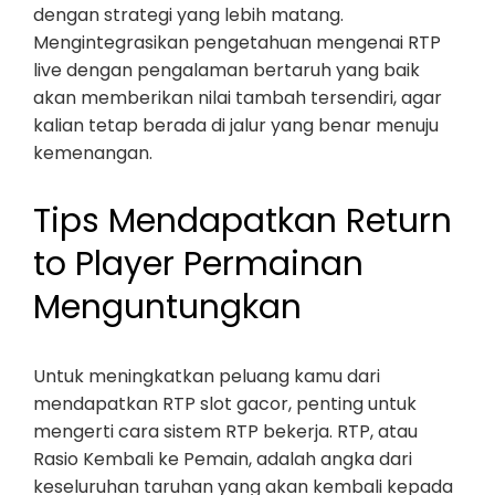
dengan strategi yang lebih matang.
Mengintegrasikan pengetahuan mengenai RTP
live dengan pengalaman bertaruh yang baik
akan memberikan nilai tambah tersendiri, agar
kalian tetap berada di jalur yang benar menuju
kemenangan.
Tips Mendapatkan Return
to Player Permainan
Menguntungkan
Untuk meningkatkan peluang kamu dari
mendapatkan RTP slot gacor, penting untuk
mengerti cara sistem RTP bekerja. RTP, atau
Rasio Kembali ke Pemain, adalah angka dari
keseluruhan taruhan yang akan kembali kepada