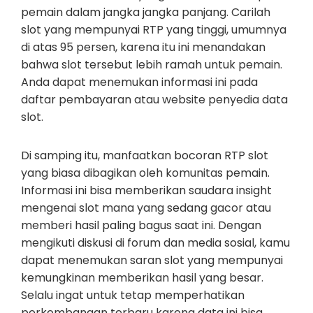
pemain dalam jangka jangka panjang. Carilah
slot yang mempunyai RTP yang tinggi, umumnya
di atas 95 persen, karena itu ini menandakan
bahwa slot tersebut lebih ramah untuk pemain.
Anda dapat menemukan informasi ini pada
daftar pembayaran atau website penyedia data
slot.
Di samping itu, manfaatkan bocoran RTP slot
yang biasa dibagikan oleh komunitas pemain.
Informasi ini bisa memberikan saudara insight
mengenai slot mana yang sedang gacor atau
memberi hasil paling bagus saat ini. Dengan
mengikuti diskusi di forum dan media sosial, kamu
dapat menemukan saran slot yang mempunyai
kemungkinan memberikan hasil yang besar.
Selalu ingat untuk tetap memperhatikan
perkembangan terbaru karena data ini bisa