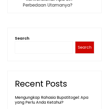
Perbedaan Utamanya?
Search
Search
Recent Posts
Mengungkap Rahasia Bupatitogel: Apa
yang Perlu Anda Ketahui?