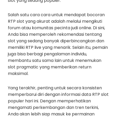
slot yang sedang populer.
Salah satu cara cara untuk mendapat bocoran
RTP slot yang akurat adalah melalui mengikuti
forum atau komunitas pecinta judi online. Di sini,
Anda bisa memperoleh rekomendasi tentang
slot yang sedang banyak diperbincangkan dan
memiliki RTP live yang menarik. Selain itu, pemain
juga bisa berbagi pengalaman individu,
membantu satu sama lain untuk menemukan
slot pragmatic yang memberikan return
maksimal.
Yang terakhir, penting untuk secara konsisten
memperbarui diri dengan informasi data RTP slot
populer hari ini. Dengan memperhatikan
mengamati perkembangan dan tren terkini,
Anda akan lebih siap masuk ke permainan