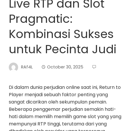
Live RTP dan Slot
Pragmatic:
Kombinasi Sukses
untuk Pecinta Judi
RAf4L
October 30, 2025
Di dalam dunia perjudian online saat ini, Return to
Player menjadi sebuah faktor penting yang
sangat dicarikan oleh sekumpulan pemain.
Beberapa penggemar perjudian semakin hati-
hati dalam memilih memilih game slot yang yang
mempunyai RTP tinggi, terutama dari yang