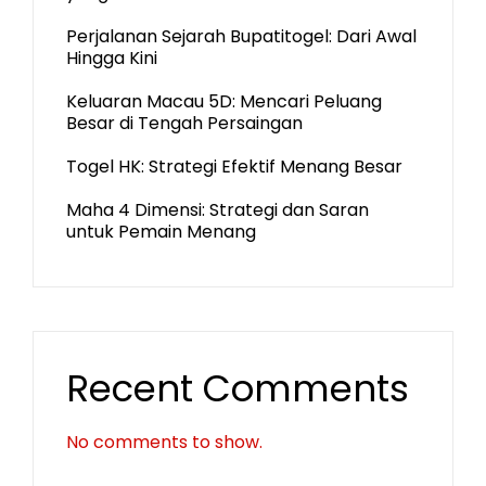
Perjalanan Sejarah Bupatitogel: Dari Awal
Hingga Kini
Keluaran Macau 5D: Mencari Peluang
Besar di Tengah Persaingan
Togel HK: Strategi Efektif Menang Besar
Maha 4 Dimensi: Strategi dan Saran
untuk Pemain Menang
Recent Comments
No comments to show.