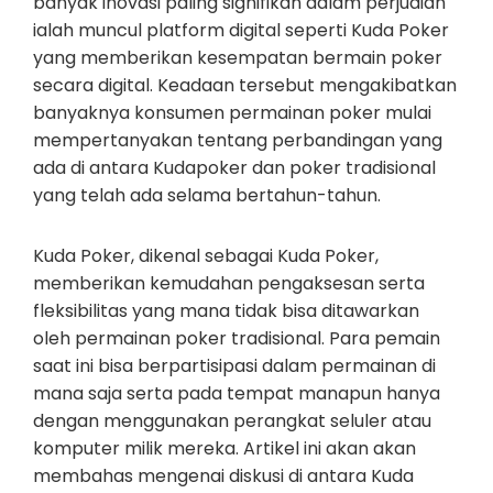
banyak inovasi paling signifikan dalam perjudian
ialah muncul platform digital seperti Kuda Poker
yang memberikan kesempatan bermain poker
secara digital. Keadaan tersebut mengakibatkan
banyaknya konsumen permainan poker mulai
mempertanyakan tentang perbandingan yang
ada di antara Kudapoker dan poker tradisional
yang telah ada selama bertahun-tahun.
Kuda Poker, dikenal sebagai Kuda Poker,
memberikan kemudahan pengaksesan serta
fleksibilitas yang mana tidak bisa ditawarkan
oleh permainan poker tradisional. Para pemain
saat ini bisa berpartisipasi dalam permainan di
mana saja serta pada tempat manapun hanya
dengan menggunakan perangkat seluler atau
komputer milik mereka. Artikel ini akan akan
membahas mengenai diskusi di antara Kuda