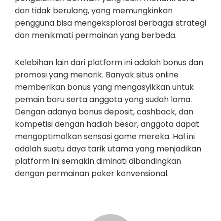
dan tidak berulang, yang memungkinkan
pengguna bisa mengeksplorasi berbagai strategi
dan menikmati permainan yang berbeda.
Kelebihan lain dari platform ini adalah bonus dan
promosi yang menarik. Banyak situs online
memberikan bonus yang mengasyikkan untuk
pemain baru serta anggota yang sudah lama.
Dengan adanya bonus deposit, cashback, dan
kompetisi dengan hadiah besar, anggota dapat
mengoptimalkan sensasi game mereka. Hal ini
adalah suatu daya tarik utama yang menjadikan
platform ini semakin diminati dibandingkan
dengan permainan poker konvensional.