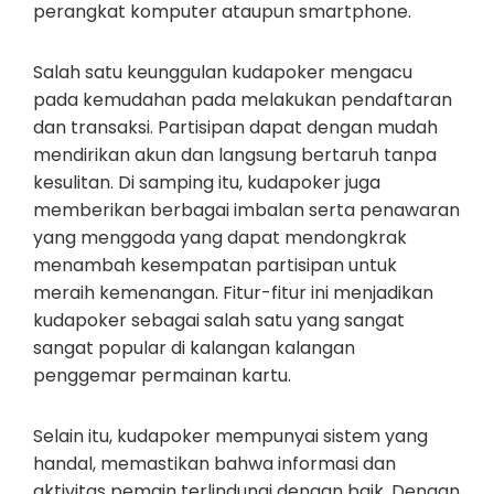
perangkat komputer ataupun smartphone.
Salah satu keunggulan kudapoker mengacu
pada kemudahan pada melakukan pendaftaran
dan transaksi. Partisipan dapat dengan mudah
mendirikan akun dan langsung bertaruh tanpa
kesulitan. Di samping itu, kudapoker juga
memberikan berbagai imbalan serta penawaran
yang menggoda yang dapat mendongkrak
menambah kesempatan partisipan untuk
meraih kemenangan. Fitur-fitur ini menjadikan
kudapoker sebagai salah satu yang sangat
sangat popular di kalangan kalangan
penggemar permainan kartu.
Selain itu, kudapoker mempunyai sistem yang
handal, memastikan bahwa informasi dan
aktivitas pemain terlindungi dengan baik. Dengan