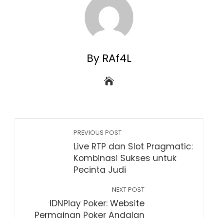
By RAf4L
PREVIOUS POST
Live RTP dan Slot Pragmatic:
Kombinasi Sukses untuk
Pecinta Judi
NEXT POST
IDNPlay Poker: Website
Permainan Poker Andalan