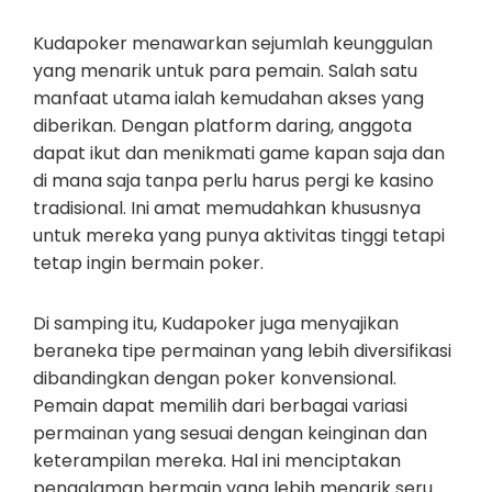
Kudapoker menawarkan sejumlah keunggulan
yang menarik untuk para pemain. Salah satu
manfaat utama ialah kemudahan akses yang
diberikan. Dengan platform daring, anggota
dapat ikut dan menikmati game kapan saja dan
di mana saja tanpa perlu harus pergi ke kasino
tradisional. Ini amat memudahkan khususnya
untuk mereka yang punya aktivitas tinggi tetapi
tetap ingin bermain poker.
Di samping itu, Kudapoker juga menyajikan
beraneka tipe permainan yang lebih diversifikasi
dibandingkan dengan poker konvensional.
Pemain dapat memilih dari berbagai variasi
permainan yang sesuai dengan keinginan dan
keterampilan mereka. Hal ini menciptakan
pengalaman bermain yang lebih menarik seru