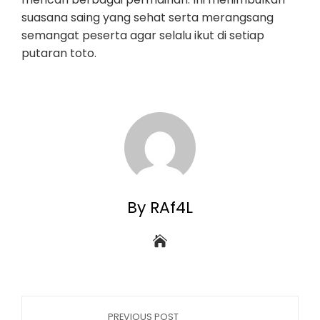
suasana saing yang sehat serta merangsang
semangat peserta agar selalu ikut di setiap
putaran toto.
By RAf4L
PREVIOUS POST