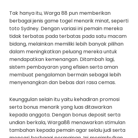
Tak hanya itu, Warga 88 pun memberikan
berbagai jenis game togel menarik minat, seperti
toto Sydney. Dengan variasi ini pemain mereka
tidak terbatas pada terbatas pada satu macam
bidang, melainkan memiliki lebih banyak pilihan
dalam meningkatkan peluang mereka untuk
mendapatkan kemenangan. Ditambah lagi,
sistem pembayaran yang efisien serta aman
membuat pengalaman bermain sebagai lebih
menyenangkan dan bebas dari rasa cemas.
Keunggulan selain itu yaitu kehadiran promosi
serta bonus menarik yang luas ditawarkan
kepada anggota. Dengan bonus deposit serta
undian berkala, Warga88 menawarkan stimulan
tambahan kepada pemain agar selalu judi serta
mencari berbagai permainan. Ini menimbulkan