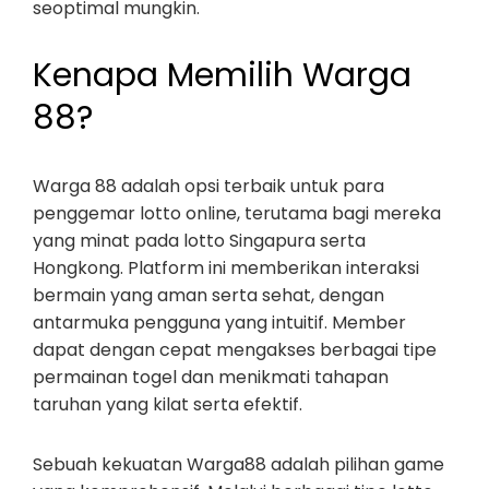
seoptimal mungkin.
Kenapa Memilih Warga
88?
Warga 88 adalah opsi terbaik untuk para
penggemar lotto online, terutama bagi mereka
yang minat pada lotto Singapura serta
Hongkong. Platform ini memberikan interaksi
bermain yang aman serta sehat, dengan
antarmuka pengguna yang intuitif. Member
dapat dengan cepat mengakses berbagai tipe
permainan togel dan menikmati tahapan
taruhan yang kilat serta efektif.
Sebuah kekuatan Warga88 adalah pilihan game