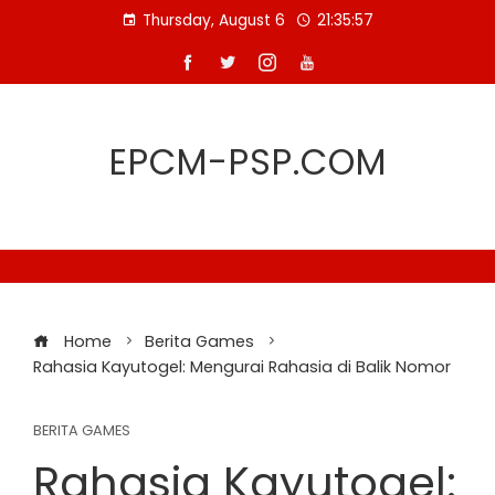
Skip
Thursday, August 6
21:35:57
to
content
EPCM-PSP.COM
Home
Berita Games
Rahasia Kayutogel: Mengurai Rahasia di Balik Nomor
BERITA GAMES
Rahasia Kayutogel: