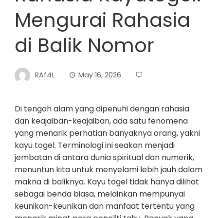
Mengurai Rahasia
di Balik Nomor
RAf4L
May 16, 2026
Di tengah alam yang dipenuhi dengan rahasia
dan keajaiban-keajaiban, ada satu fenomena
yang menarik perhatian banyaknya orang, yakni
kayu togel. Terminologi ini seakan menjadi
jembatan di antara dunia spiritual dan numerik,
menuntun kita untuk menyelami lebih jauh dalam
makna di baliknya. Kayu togel tidak hanya dilihat
sebagai benda biasa, melainkan mempunyai
keunikan-keunikan dan manfaat tertentu yang