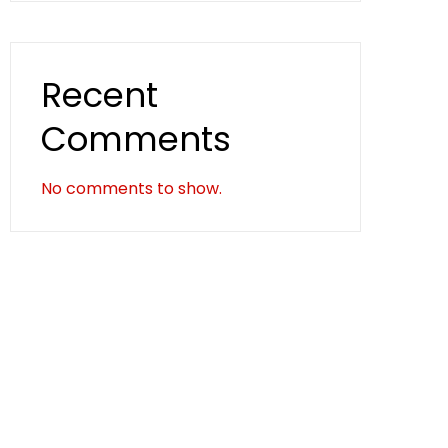
Recent
Comments
No comments to show.