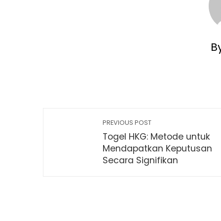
B
PREVIOUS POST
Togel HKG: Metode untuk
Mendapatkan Keputusan
Secara Signifikan