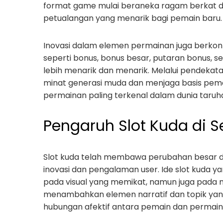
format game mulai beraneka ragam berkat div
petualangan yang menarik bagi pemain baru.
Inovasi dalam elemen permainan juga berkont
seperti bonus, bonus besar, putaran bonus, s
lebih menarik dan menarik. Melalui pendeka
minat generasi muda dan menjaga basis pema
permainan paling terkenal dalam dunia taru
Pengaruh Slot Kuda di S
Slot kuda telah membawa perubahan besar d
inovasi dan pengalaman user. Ide slot kuda 
pada visual yang memikat, namun juga pada
menambahkan elemen narratif dan topik yan
hubungan afektif antara pemain dan permain