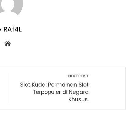
y RAf4L
NEXT POST
Slot Kuda: Permainan Slot
Terpopuler di Negara
Khusus.