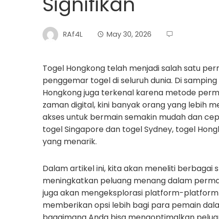
Signifikan
RAf4L
May 30, 2026
Togel Hongkong telah menjadi salah satu perm
penggemar togel di seluruh dunia. Di sampi
Hongkong juga terkenal karena metode perm
zaman digital, kini banyak orang yang lebih 
akses untuk bermain semakin mudah dan cepat
togel Singapore dan togel Sydney, togel Hong
yang menarik.
Dalam artikel ini, kita akan meneliti berbaga
meningkatkan peluang menang dalam permainan
juga akan mengeksplorasi platform-platform
memberikan opsi lebih bagi para pemain dala
bagaimana Anda bisa mengoptimalkan pelu