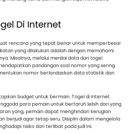
el Di Internet
embuat rencana yang tepat benar untuk memperbesar
ekatan yang dilakukan adalah dengan memahami
a. Misalnya, melalui menilai data dari togel
a mendapatkan pandangan soal nomor yang sering
enentukan nomor berlandaskan data statistik dan
etapkan budget untuk bermain. Togel di internet
nggoda para pemain untuk bertaruh lebih dari yang
ran yang, pemain dapat menghindari kerugian
erjudi agar tetap seru. Disiplin dalam mengelola
dapi risiko dari terlibat pada judi ini.