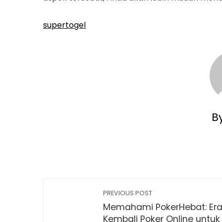
supertogel
B
PREVIOUS POST
Memahami PokerHebat: Er
Kembali Poker Online untuk