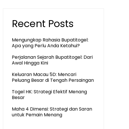
Recent Posts
Mengungkap Rahasia Bupatitogel:
Apa yang Perlu Anda Ketahui?
Perjalanan Sejarah Bupatitogel: Dari
Awal Hingga Kini
Keluaran Macau 5D: Mencari
Peluang Besar di Tengah Persaingan
Togel HK: Strategi Efektif Menang
Besar
Maha 4 Dimensi: Strategi dan Saran
untuk Pemain Menang