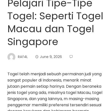
Pelajari Tipe-Tipe
Togel: Seperti Togel
Macau dan Togel
Singapore
RAf4L
June 9, 2026
Togel telah menjadi sebuah permainan judi yang
sangat populer di Indonesia, menarik minat
jutaan pemain setiap harinya. Dengan beraneka
jenis togel yang ada, misalnya togel Macau, togel
Singapore, dan yang lainnya, m masing-masing
penggemar memiliki preferensi tersendiri sesuai