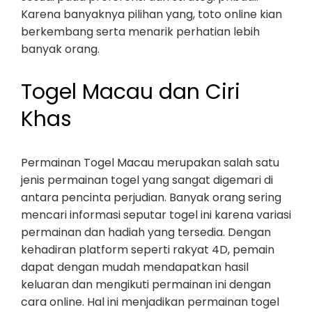
Karena banyaknya pilihan yang, toto online kian
berkembang serta menarik perhatian lebih
banyak orang.
Togel Macau dan Ciri
Khas
Permainan Togel Macau merupakan salah satu
jenis permainan togel yang sangat digemari di
antara pencinta perjudian. Banyak orang sering
mencari informasi seputar togel ini karena variasi
permainan dan hadiah yang tersedia. Dengan
kehadiran platform seperti rakyat 4D, pemain
dapat dengan mudah mendapatkan hasil
keluaran dan mengikuti permainan ini dengan
cara online. Hal ini menjadikan permainan togel