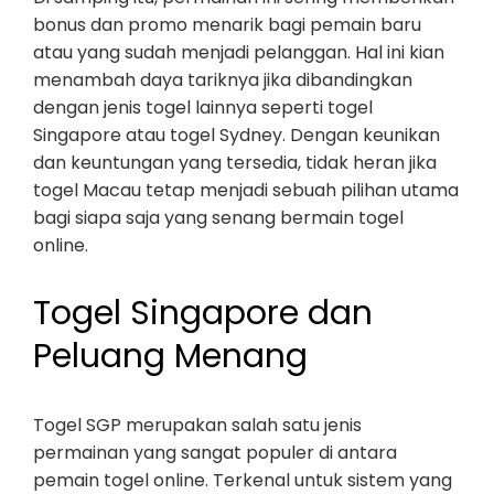
bonus dan promo menarik bagi pemain baru
atau yang sudah menjadi pelanggan. Hal ini kian
menambah daya tariknya jika dibandingkan
dengan jenis togel lainnya seperti togel
Singapore atau togel Sydney. Dengan keunikan
dan keuntungan yang tersedia, tidak heran jika
togel Macau tetap menjadi sebuah pilihan utama
bagi siapa saja yang senang bermain togel
online.
Togel Singapore dan
Peluang Menang
Togel SGP merupakan salah satu jenis
permainan yang sangat populer di antara
pemain togel online. Terkenal untuk sistem yang