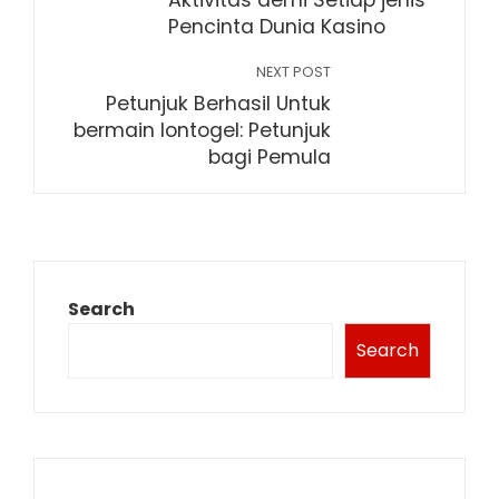
Aktivitas demi Setiap jenis
Pencinta Dunia Kasino
NEXT POST
Petunjuk Berhasil Untuk
bermain Iontogel: Petunjuk
bagi Pemula
Search
Search