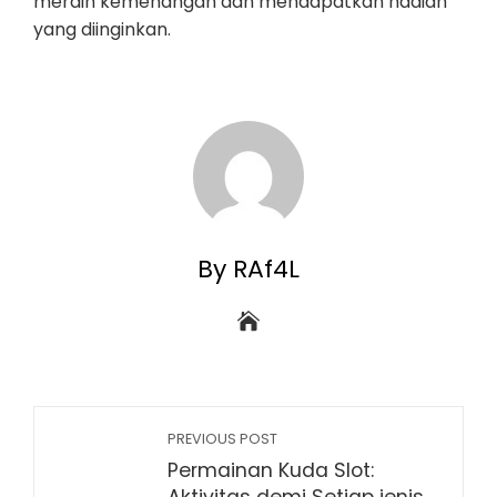
meraih kemenangan dan mendapatkan hadiah
yang diinginkan.
By RAf4L
PREVIOUS POST
Permainan Kuda Slot: