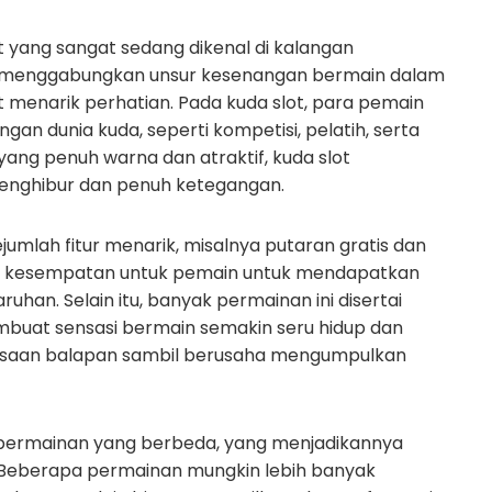
t yang sangat sedang dikenal di kalangan
t menggabungkan unsur kesenangan bermain dalam
menarik perhatian. Pada kuda slot, para pemain
ngan dunia kuda, seperti kompetisi, pelatih, serta
ang penuh warna dan atraktif, kuda slot
enghibur dan penuh ketegangan.
umlah fitur menarik, misalnya putaran gratis dan
kan kesempatan untuk pemain untuk mendapatkan
an. Selain itu, banyak permainan ini disertai
buat sensasi bermain semakin seru hidup dan
asaan balapan sambil berusaha mengumpulkan
ya permainan yang berbeda, yang menjadikannya
Beberapa permainan mungkin lebih banyak