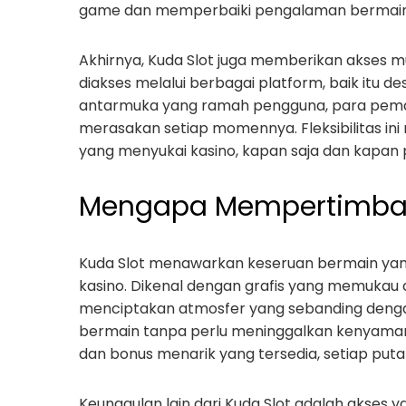
game dan memperbaiki pengalaman bermain
Akhirnya, Kuda Slot juga memberikan akses 
diakses melalui berbagai platform, baik itu
antarmuka yang ramah pengguna, para pema
merasakan setiap momennya. Fleksibilitas in
yang menyukai kasino, kapan saja dan kapan 
Mengapa Mempertimban
Kuda Slot menawarkan keseruan bermain yang
kasino. Dikenal dengan grafis yang memukau
menciptakan atmosfer yang sebanding dengan
bermain tanpa perlu meninggalkan kenyamana
dan bonus menarik yang tersedia, setiap put
Keunggulan lain dari Kuda Slot adalah akses y