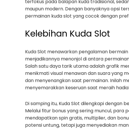
terfokus pada balapan kuda tradisional, seda
maupun modern. Dengan banyaknya opsi terse
permainan kuda slot yang cocok dengan prefe
Kelebihan Kuda Slot
Kuda Slot menawarkan pengalaman bermain ya
menjadikannya menonjol di antara permainan 
Salah satu daya tarik utama adalah grafik me
menikmati visual menawan dan suara yang m
dan menyenangkan saat permainan. Inilah me
menyemarakkan keseruan saat meraih hadia
Di samping itu, Kuda Slot dilengkapi dengan
Melalui fitur bonus yang sering muncul, par
mendapatkan spin gratis, multiplier, dan bon
potensi untung, tetapi juga menyediakan ma