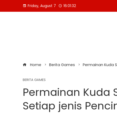
Skip
Friday, August 7
16:01:32
to
content
Home
Berita Games
Permainan Kuda Slo
BERITA GAMES
Permainan Kuda Sl
Setiap jenis Penc