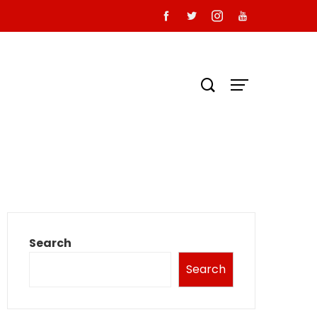
Search
Search