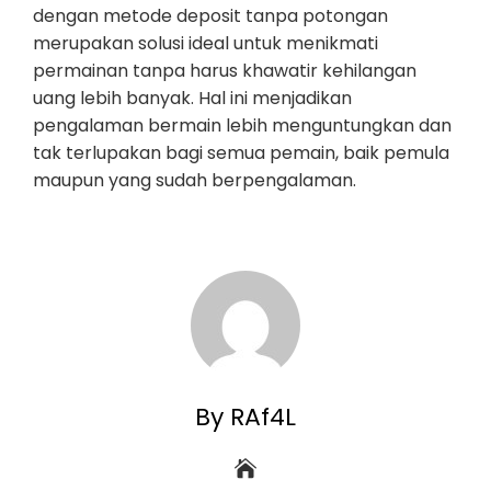
dengan metode deposit tanpa potongan
merupakan solusi ideal untuk menikmati
permainan tanpa harus khawatir kehilangan
uang lebih banyak. Hal ini menjadikan
pengalaman bermain lebih menguntungkan dan
tak terlupakan bagi semua pemain, baik pemula
maupun yang sudah berpengalaman.
By RAf4L