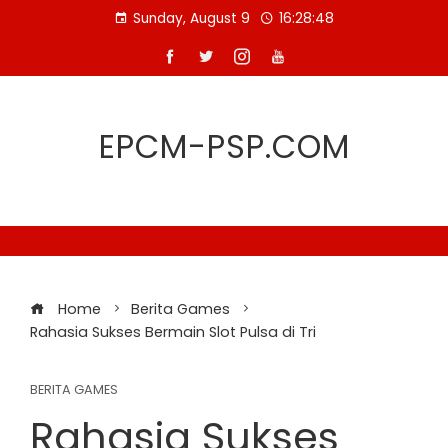
Skip
Sunday, August 9
16:28:48
to
content
EPCM-PSP.COM
Home
Berita Games
Rahasia Sukses Bermain Slot Pulsa di Tri
BERITA GAMES
Rahasia Sukses