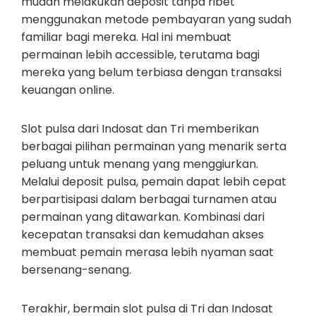
mudah melakukan deposit tanpa ribet
menggunakan metode pembayaran yang sudah
familiar bagi mereka. Hal ini membuat
permainan lebih accessible, terutama bagi
mereka yang belum terbiasa dengan transaksi
keuangan online.
Slot pulsa dari Indosat dan Tri memberikan
berbagai pilihan permainan yang menarik serta
peluang untuk menang yang menggiurkan.
Melalui deposit pulsa, pemain dapat lebih cepat
berpartisipasi dalam berbagai turnamen atau
permainan yang ditawarkan. Kombinasi dari
kecepatan transaksi dan kemudahan akses
membuat pemain merasa lebih nyaman saat
bersenang-senang.
Terakhir, bermain slot pulsa di Tri dan Indosat