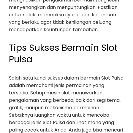
menyenangkan dan menguntungkan. Pastikan
untuk selalu memeriksa syarat dan ketentuan
yang berlaku agar tidak kehilangan peluang
mendapatkan keuntungan tambahan.
Tips Sukses Bermain Slot
Pulsa
Salah satu kunci sukses dalam bermain Slot Pulsa
adalah memahami jenis permainan yang
tersedia. Setiap mesin slot menawarkan
pengalaman yang berbeda, baik dari segi tema,
grafik, maupun mekanisme permainan.
Sebaiknya luangkan waktu untuk mencoba
berbagai jenis Slot Pulsa dan lihat mana yang
paling cocok untuk Anda. Anda juga bisa mencari