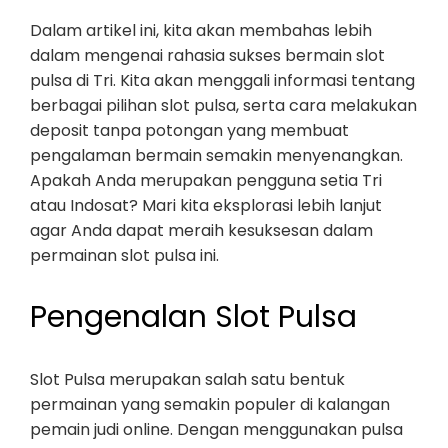
Dalam artikel ini, kita akan membahas lebih
dalam mengenai rahasia sukses bermain slot
pulsa di Tri. Kita akan menggali informasi tentang
berbagai pilihan slot pulsa, serta cara melakukan
deposit tanpa potongan yang membuat
pengalaman bermain semakin menyenangkan.
Apakah Anda merupakan pengguna setia Tri
atau Indosat? Mari kita eksplorasi lebih lanjut
agar Anda dapat meraih kesuksesan dalam
permainan slot pulsa ini.
Pengenalan Slot Pulsa
Slot Pulsa merupakan salah satu bentuk
permainan yang semakin populer di kalangan
pemain judi online. Dengan menggunakan pulsa