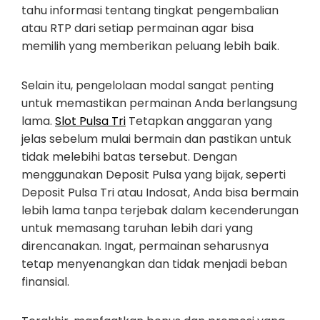
tahu informasi tentang tingkat pengembalian
atau RTP dari setiap permainan agar bisa
memilih yang memberikan peluang lebih baik.
Selain itu, pengelolaan modal sangat penting
untuk memastikan permainan Anda berlangsung
lama.
Slot Pulsa Tri
Tetapkan anggaran yang
jelas sebelum mulai bermain dan pastikan untuk
tidak melebihi batas tersebut. Dengan
menggunakan Deposit Pulsa yang bijak, seperti
Deposit Pulsa Tri atau Indosat, Anda bisa bermain
lebih lama tanpa terjebak dalam kecenderungan
untuk memasang taruhan lebih dari yang
direncanakan. Ingat, permainan seharusnya
tetap menyenangkan dan tidak menjadi beban
finansial.