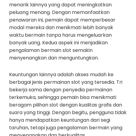
menarik lainnya yang dapat meningkatkan
peluang menang. Dengan memanfaatkan
penawaran ini, pemain dapat memperbesar
modal mereka dan menikmati lebih banyak
waktu bermain tanpa harus mengeluarkan
banyak uang. Kedua aspek ini menjadikan
pengalaman bermain slot semakin
menyenangkan dan menguntungkan.
Keuntungan lainnya adalah akses mudah ke
berbagai jenis permainan slot yang tersedia. Tri
bekerja sama dengan penyedia permainan
terkemuka, sehingga pemain bisa menikmati
beragam pilihan slot dengan kualitas grafis dan
suara yang tinggi. Dengan begitu, pengguna tidak
hanya mendapatkan keuntungan dari segi
taruhan, tetapi juga pengalaman bermain yang
menyenangkan dan berkualitas.