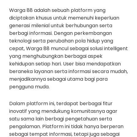
Warga 88 adalah sebuah platform yang
diciptakan khusus untuk memenuhi keperluan
generasi milenial untuk berhubungan serta
berbagi informasi. Dengan perkembangan
teknologi serta perubahan pola hidup yang
cepat, Warga 88 muncul sebagai solusi intelligent
yang menghubungkan berbagai aspek
kehidupan setiap hari. User bisa mendapatkan
beraneka layanan serta informasi secara mudah,
menjadikannya sebagai utama bagi para
pengguna muda.
Dalam platform ini, terdapat berbagai fitur
inovatif yang mendukung komunitasnya agar
satu sama lain berbagi pengetahuan serta
pengalaman. Platform ini tidak hanya berperan
sebagai tempat informasi, tetapi juga sebagai