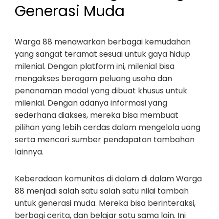
Generasi Muda
Warga 88 menawarkan berbagai kemudahan
yang sangat teramat sesuai untuk gaya hidup
milenial. Dengan platform ini, milenial bisa
mengakses beragam peluang usaha dan
penanaman modal yang dibuat khusus untuk
milenial. Dengan adanya informasi yang
sederhana diakses, mereka bisa membuat
pilihan yang lebih cerdas dalam mengelola uang
serta mencari sumber pendapatan tambahan
lainnya.
Keberadaan komunitas di dalam di dalam Warga
88 menjadi salah satu salah satu nilai tambah
untuk generasi muda. Mereka bisa berinteraksi,
berbagi cerita, dan belajar satu sama lain. Ini