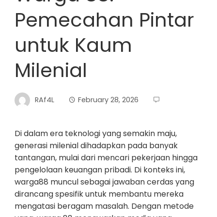
Pemecahan Pintar
untuk Kaum
Milenial
RAf4L
February 28, 2026
Di dalam era teknologi yang semakin maju,
generasi milenial dihadapkan pada banyak
tantangan, mulai dari mencari pekerjaan hingga
pengelolaan keuangan pribadi. Di konteks ini,
warga88 muncul sebagai jawaban cerdas yang
dirancang spesifik untuk membantu mereka
mengatasi beragam masalah. Dengan metode