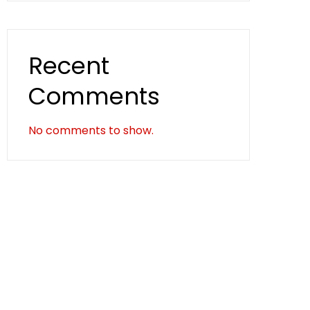
Recent
Comments
No comments to show.