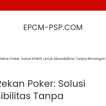
EPCM-PSP.COM
Rekan Poker: Solusi Efektif untuk Aksesibilitas Tanpa Rintangan
Rekan Poker: Solusi
sibilitas Tanpa