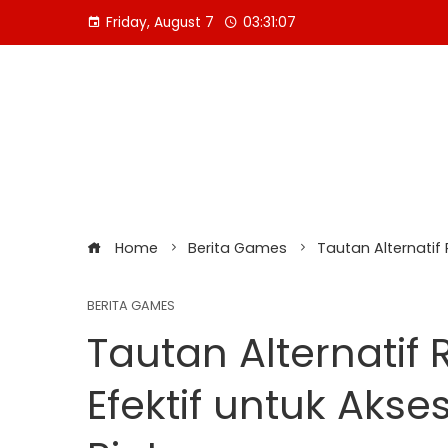
Skip
Friday, August 7
03:31:07
to
content
Home
Berita Games
Tautan Alternatif 
BERITA GAMES
Tautan Alternatif 
Efektif untuk Akse