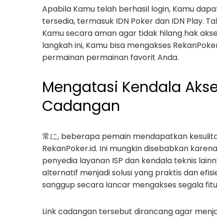
Apabila Kamu telah berhasil login, Kamu da
tersedia, termasuk IDN Poker dan IDN Play.
Kamu secara aman agar tidak hilang hak aks
langkah ini, Kamu bisa mengakses RekanPoke
permainan permainan favorit Anda.
Mengatasi Kendala Akse
Cadangan
常に, beberapa pemain mendapatkan kesulitan
RekanPoker.id. Ini mungkin disebabkan kare
penyedia layanan ISP dan kendala teknis lain
alternatif menjadi solusi yang praktis dan e
sanggup secara lancar mengakses segala fitu
Link cadangan tersebut dirancang agar menj