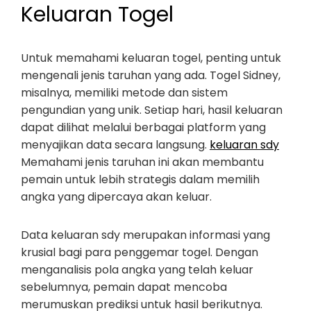
Keluaran Togel
Untuk memahami keluaran togel, penting untuk
mengenali jenis taruhan yang ada. Togel Sidney,
misalnya, memiliki metode dan sistem
pengundian yang unik. Setiap hari, hasil keluaran
dapat dilihat melalui berbagai platform yang
menyajikan data secara langsung.
keluaran sdy
Memahami jenis taruhan ini akan membantu
pemain untuk lebih strategis dalam memilih
angka yang dipercaya akan keluar.
Data keluaran sdy merupakan informasi yang
krusial bagi para penggemar togel. Dengan
menganalisis pola angka yang telah keluar
sebelumnya, pemain dapat mencoba
merumuskan prediksi untuk hasil berikutnya.