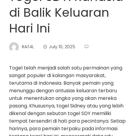
di Balik Keluaran
Hari Ini
RAf4L
July 10, 2025
Togel telah menjadi salah satu permainan yang
sangat populer di kalangan masyarakat,
terutama di Indonesia. Banyak pemain yang
menunggu dengan antusias keluaran terbaru
untuk menentukan angka yang akan mereka
pasang. Khususnya, togel Sidney atau yang lebih
dikenal dengan sebutan togel SDY memiliki
tempat tersendiri di hati para pecintanya. Setiap
harinya, para pemain terpaku pada informasi